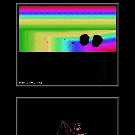
-
-
--