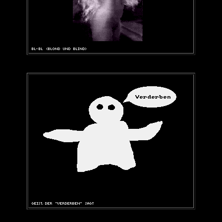
-
-
-