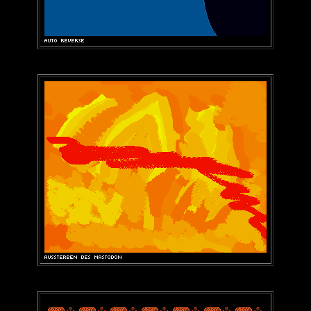
-
-
-
-